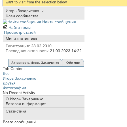
want to visit from the selection below.
Игорь Захарченко
Член сообщества
Найти сообщения
Найти темы
Просмотр статей
Мини-статистика
Регистрация
28.02.2010
Последняя активность
21.03.2023
14:22
Активность Игорь Захарченко
Обо мне
Tab Content
Все
Игорь Захарченко
Друзья
Фотографии
No Recent Activity
О Игорь Захарченко
Базовая информация
Статистика
Всего сообщений