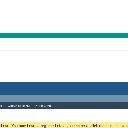
во
Опции форума
Навигация
k above. You may have to
register
before you can post: click the register link