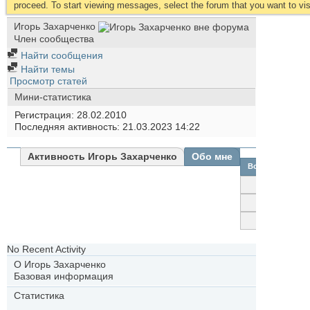
proceed. To start viewing messages, select the forum that you want to visi
Игорь Захарченко
Член сообщества
Найти сообщения
Найти темы
Просмотр статей
Мини-статистика
Регистрация
28.02.2010
Последняя активность
21.03.2023
14:22
Активность Игорь Захарченко
Обо мне
Все
Игорь
Захарченко
Друзья
Фотографии
No Recent Activity
О Игорь Захарченко
Базовая информация
Статистика