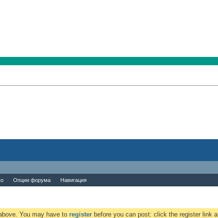
во
Опции форума
Навигация
k above. You may have to
register
before you can post: click the register link