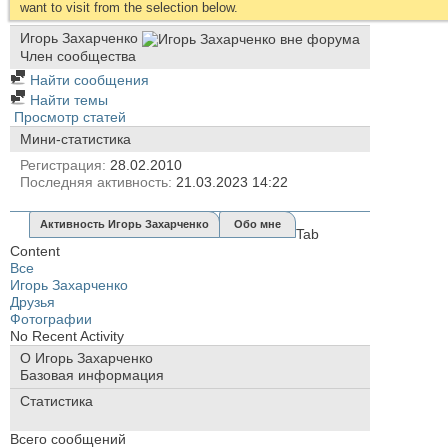
want to visit from the selection below.
Игорь Захарченко
Член сообщества
Найти сообщения
Найти темы
Просмотр статей
Мини-статистика
Регистрация
28.02.2010
Последняя активность
21.03.2023
14:22
Активность Игорь Захарченко
Обо мне
Tab
Content
Все
Игорь Захарченко
Друзья
Фотографии
No Recent Activity
О Игорь Захарченко
Базовая информация
Статистика
Всего сообщений