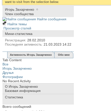
want to visit from the selection below.
Игорь Захарченко
Член сообщества
Найти сообщения
Найти темы
Просмотр статей
Мини-статистика
Регистрация
28.02.2010
Последняя активность
21.03.2023
14:22
Активность Игорь Захарченко
Обо мне
Tab Content
Все
Игорь Захарченко
Друзья
Фотографии
No Recent Activity
О Игорь Захарченко
Базовая информация
Статистика
Всего сообщений