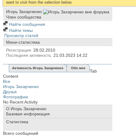
want to visit from the selection below.
Игорь Захарченко
Член сообщества
Найти сообщения
Найти темы
Просмотр статей
Мини-статистика
Регистрация
28.02.2010
Последняя активность
21.03.2023
14:22
Активность Игорь Захарченко
Обо мне
Tab
Content
Все
Игорь Захарченко
Друзья
Фотографии
No Recent Activity
О Игорь Захарченко
Базовая информация
Статистика
Всего сообщений