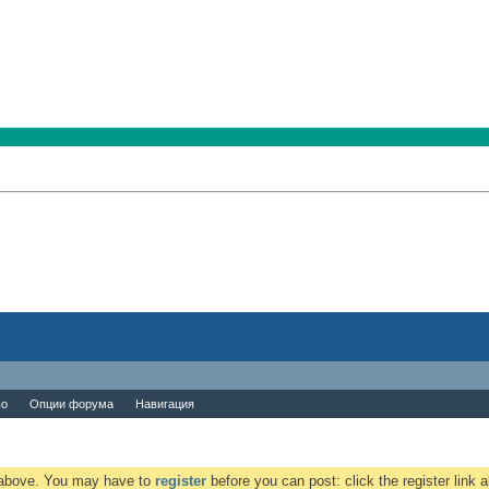
во
Опции форума
Навигация
k above. You may have to
register
before you can post: click the register link