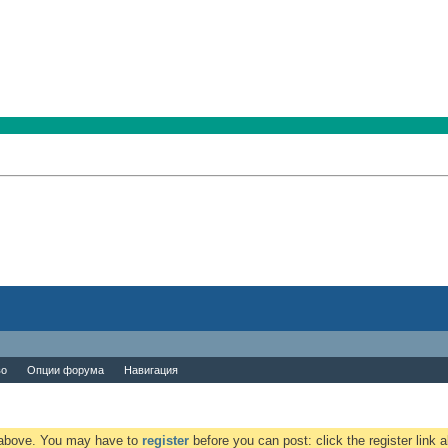
во
Опции форума
Навигация
k above. You may have to
register
before you can post: click the register link