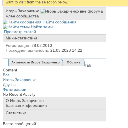
want to visit from the selection below.
Игорь Захарченко
Член сообщества
Найти сообщения
Найти темы
Просмотр статей
Мини-статистика
Регистрация
28.02.2010
Последняя активность
21.03.2023
14:22
Активность Игорь Захарченко
Обо мне
Tab
Content
Все
Игорь Захарченко
Друзья
Фотографии
No Recent Activity
О Игорь Захарченко
Базовая информация
Статистика
Всего сообщений