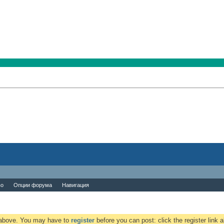
во
Опции форума
Навигация
k above. You may have to
register
before you can post: click the register link