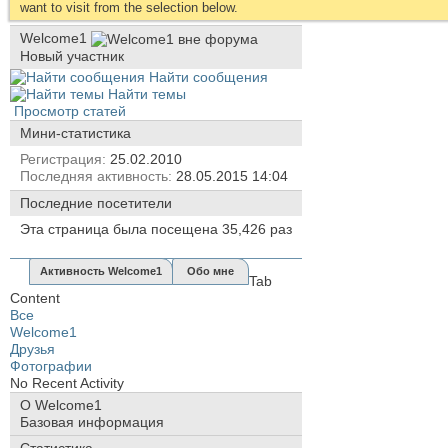
want to visit from the selection below.
Welcome1
Новый участник
Найти сообщения
Найти темы
Просмотр статей
Мини-статистика
Регистрация
25.02.2010
Последняя активность
28.05.2015
14:04
Последние посетители
Эта страница была посещена
35,426
раз
Активность Welcome1
Обо мне
Tab
Content
Все
Welcome1
Друзья
Фотографии
No Recent Activity
О Welcome1
Базовая информация
Статистика