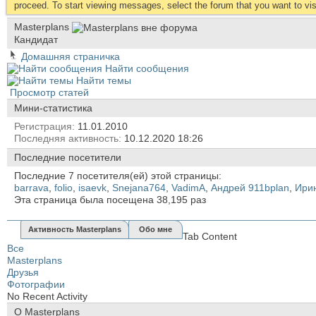
proceed. To start viewing messages, select the forum that you want to visi
Masterplans
Кандидат
Домашняя страничка
Найти сообщения
Найти темы
Просмотр статей
Мини-статистика
Регистрация
11.01.2010
Последняя активность
10.12.2020
18:26
Последние посетители
Последние 7 посетителя(ей) этой страницы:
barrava
,
folio
,
isaevk
,
Snejana764
,
VadimA
,
Андрей 911bplan
,
Ири
Эта страница была посещена
38,195
раз
Активность Masterplans
Обо мне
Tab Content
Все
Masterplans
Друзья
Фотографии
No Recent Activity
О Masterplans