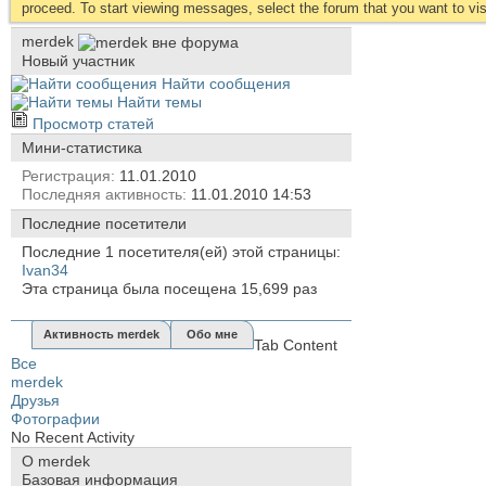
proceed. To start viewing messages, select the forum that you want to visi
merdek
Новый участник
Найти сообщения
Найти темы
Просмотр статей
Мини-статистика
Регистрация
11.01.2010
Последняя активность
11.01.2010
14:53
Последние посетители
Последние 1 посетителя(ей) этой страницы:
Ivan34
Эта страница была посещена
15,699
раз
Активность merdek
Обо мне
Tab Content
Все
merdek
Друзья
Фотографии
No Recent Activity
О merdek
Базовая информация