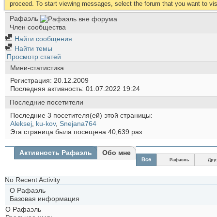
proceed. To start viewing messages, select the forum that you want to visi
Рафаэль
Член сообщества
Найти сообщения
Найти темы
Просмотр статей
Мини-статистика
Регистрация
20.12.2009
Последняя активность
01.07.2022
19:24
Последние посетители
Последние 3 посетителя(ей) этой страницы:
Aleksej
,
ku-kov
,
Snejana764
Эта страница была посещена
40,639
раз
Активность Рафаэль
Обо мне
Все
Рафаэль
Дру
No Recent Activity
О Рафаэль
Базовая информация
О Рафаэль