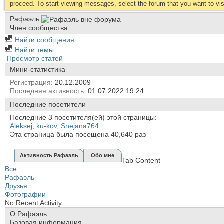
proceed. To start viewing messages, select the forum that you want to visi
Рафаэль
Член сообщества
Найти сообщения
Найти темы
Просмотр статей
Мини-статистика
Регистрация
20.12.2009
Последняя активность
01.07.2022
19:24
Последние посетители
Последние 3 посетителя(ей) этой страницы:
Aleksej
,
ku-kov
,
Snejana764
Эта страница была посещена
40,640
раз
Активность Рафаэль
Обо мне
Tab Content
Все
Рафаэль
Друзья
Фотографии
No Recent Activity
О Рафаэль
Базовая информация