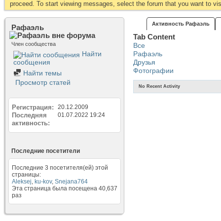
proceed. To start viewing messages, select the forum that you want to visi
Активность Рафаэль
Рафаэль
Tab Content
Член сообщества
Все
Найти
Рафаэль
сообщения
Друзья
Фотографии
Найти темы
Просмотр статей
No Recent Activity
Регистрация
20.12.2009
Последняя
01.07.2022
19:24
активность
Последние посетители
Последние 3 посетителя(ей) этой
страницы:
Aleksej
,
ku-kov
,
Snejana764
Эта страница была посещена
40,637
раз