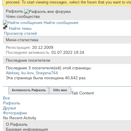
proceed. To start viewing messages, select the forum that you want to visi
Рафаэль
Член сообщества
Найти сообщения
Найти темы
Просмотр статей
Мини-статистика
Регистрация
20.12.2009
Последняя активность
01.07.2022
19:24
Последние посетители
Последние 3 посетителя(ей) этой страницы:
Aleksej
,
ku-kov
,
Snejana764
Эта страница была посещена
40,642
раз
Активность Рафаэль
Обо мне
Tab Content
Все
Рафаэль
Друзья
Фотографии
No Recent Activity
О Рафаэль
Базовая информация