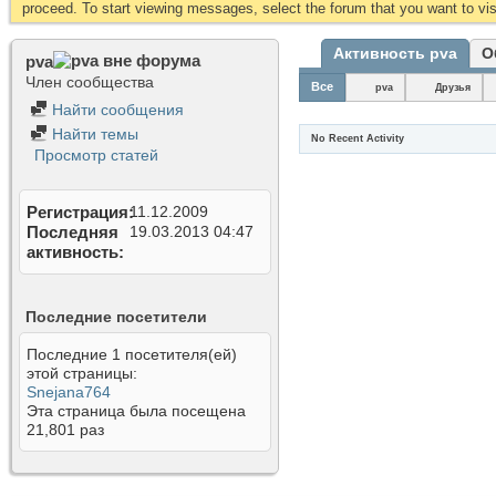
proceed. To start viewing messages, select the forum that you want to visi
Активность pva
О
pva
Член сообщества
Все
pva
Друзья
Найти сообщения
Найти темы
No Recent Activity
Просмотр статей
Регистрация
11.12.2009
Последняя
19.03.2013
04:47
активность
Последние посетители
Последние 1 посетителя(ей)
этой страницы:
Snejana764
Эта страница была посещена
21,801
раз