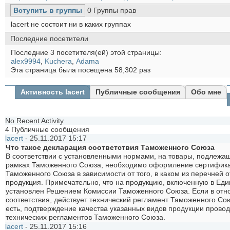
Вступить в группы
0
Группы прав
lacert не состоит ни в каких группах
Последние посетители
Последние 3 посетителя(ей) этой страницы:
alex9994
,
Kuchera
,
Аdama
Эта страница была посещена
58,302
раз
Активность lacert
Публичные сообщения
Обо мне
No Recent Activity
4
Публичные сообщения
lacert
-
25.11.2017
15:17
Что такое декларация соответствия Таможенного Союза
В соответствии с установленными нормами, на товары, подлежа
рамках Таможенного Союза, необходимо оформление сертификат
Таможенного Союза в зависимости от того, в каком из перечней 
продукция. Примечательно, что на продукцию, включенную в Ед
установлен Решением Комиссии Таможенного Союза. Если в отн
соответствия, действует технический регламент Таможенного Сою
есть, подтверждение качества указанных видов продукции прово
технических регламентов Таможенного Союза.
lacert
-
25.11.2017
15:16