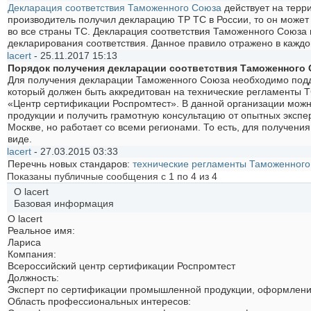
Декларация соответствия Таможенного Союза
действует на терр
производитель получил декларацию ТР ТС в России, то он може
во все страны ТС. Декларация соответствия Таможенного Союза м
декларирования соответствия. Данное правило отражено в кажд
lacert
-
25.11.2017
15:13
Порядок получения декларации соответствия Таможенного
Для получения декларации Таможенного Союза необходимо подд
который должен быть аккредитован на технические регламенты 
«Центр сертификации Роспромтест». В данной организации мож
продукции и получить грамотную консультацию от опытных экспе
Москве, но работает со всеми регионами. То есть, для получени
виде.
lacert
-
27.03.2015
03:33
Перечнь новых стандаров:
технические регламенты Таможенног
Показаны публичные сообщения с 1 по
4
из
4
О lacert
Базовая информация
О lacert
Реальное имя:
Лариса
Компания:
Всероссийский центр сертификации Роспромтест
Должность:
Эксперт по сертификации промышленной продукции, оформление
Область профессиональных интересов: