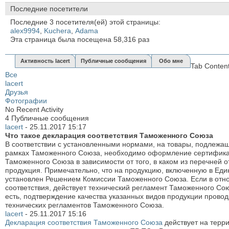
Последние посетители
Последние 3 посетителя(ей) этой страницы:
alex9994
,
Kuchera
,
Аdama
Эта страница была посещена
58,316
раз
Активность lacert
Публичные сообщения
Обо мне
Tab Conten
Все
lacert
Друзья
Фотографии
No Recent Activity
4
Публичные сообщения
lacert
-
25.11.2017
15:17
Что такое декларация соответствия Таможенного Союза
В соответствии с установленными нормами, на товары, подлежа
рамках Таможенного Союза, необходимо оформление сертификат
Таможенного Союза в зависимости от того, в каком из перечней 
продукция. Примечательно, что на продукцию, включенную в Ед
установлен Решением Комиссии Таможенного Союза. Если в отно
соответствия, действует технический регламент Таможенного Сою
есть, подтверждение качества указанных видов продукции прово
технических регламентов Таможенного Союза.
lacert
-
25.11.2017
15:16
Декларация соответствия Таможенного Союза
действует на терри