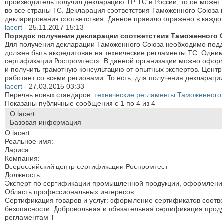
производитель получил декларацию ТР ТС в России, то он може
во все страны ТС. Декларация соответствия Таможенного Союза м
декларирования соответствия. Данное правило отражено в кажд
lacert
-
25.11.2017
15:13
Порядок получения декларации соответствия Таможенного
Для получения декларации Таможенного Союза необходимо подда
должен быть аккредитован на технические регламенты ТС. Одни
сертификации Роспромтест». В данной организации можно оформ
и получить грамотную консультацию от опытных экспертов. Цент
работает со всеми регионами. То есть, для получения деклараци
lacert
-
27.03.2015
03:33
Перечнь новых стандаров:
технические регламенты Таможенного
Показаны публичные сообщения с 1 по
4
из
4
О lacert
Базовая информация
О lacert
Реальное имя:
Лариса
Компания:
Всероссийский центр сертификации Роспромтест
Должность:
Эксперт по сертификации промышленной продукции, оформление
Область профессиональных интересов:
Сертификация товаров и услуг: оформление сертификатов соотве
безопасности. Добровольная и обязательная сертификация прод
регламентам Т