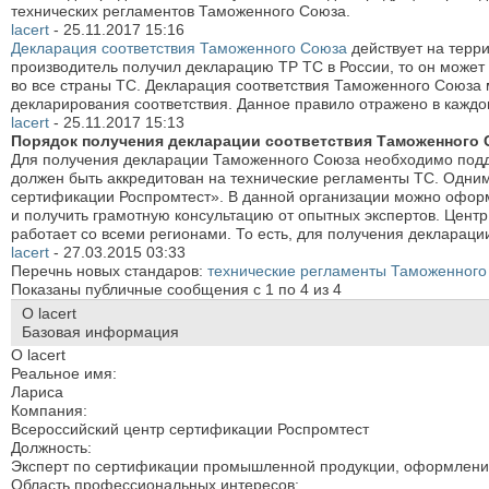
технических регламентов Таможенного Союза.
lacert
-
25.11.2017
15:16
Декларация соответствия Таможенного Союза
действует на терри
производитель получил декларацию ТР ТС в России, то он може
во все страны ТС. Декларация соответствия Таможенного Союза м
декларирования соответствия. Данное правило отражено в кажд
lacert
-
25.11.2017
15:13
Порядок получения декларации соответствия Таможенного
Для получения декларации Таможенного Союза необходимо подда
должен быть аккредитован на технические регламенты ТС. Одни
сертификации Роспромтест». В данной организации можно оформ
и получить грамотную консультацию от опытных экспертов. Цент
работает со всеми регионами. То есть, для получения деклараци
lacert
-
27.03.2015
03:33
Перечнь новых стандаров:
технические регламенты Таможенного
Показаны публичные сообщения с 1 по
4
из
4
О lacert
Базовая информация
О lacert
Реальное имя:
Лариса
Компания:
Всероссийский центр сертификации Роспромтест
Должность:
Эксперт по сертификации промышленной продукции, оформление
Область профессиональных интересов: