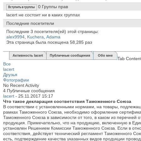
0
Группы прав
Вступить в группы
lacert не состоит ни в каких группах
Последние посетители
Последние 3 посетителя(ей) этой страницы:
alex9994
,
Kuchera
,
Аdama
Эта страница была посещена
58,285
раз
Активность lacert
Публичные сообщения
Обо мне
Tab Conten
Все
lacert
Друзья
Фотографии
No Recent Activity
4
Публичные сообщения
lacert
-
25.11.2017
15:17
Что такое декларация соответствия Таможенного Союза
В соответствии с установленными нормами, на товары, подлежа
рамках Таможенного Союза, необходимо оформление сертификат
Таможенного Союза в зависимости от того, в каком из перечней 
продукция. Примечательно, что на продукцию, включенную в Ед
установлен Решением Комиссии Таможенного Союза. Если в отно
соответствия, действует технический регламент Таможенного Сою
есть, подтверждение качества указанных видов продукции прово