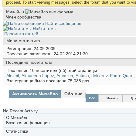
proceed. To start viewing messages, select the forum that you want to visi
Михайло
Член сообщества
Найти сообщения
Найти темы
Просмотр статей
Мини-статистика
Регистрация
24.09.2009
Последняя активность
24.02.2014
21:30
Последние посетители
Последние 10 посетителя(ей) этой страницы:
AlexeiI
,
Almudena Lopez
,
Amasina
,
Antasa
,
deklarov
,
Padre Quart
,
Эта страница была посещена
75,088
раз
Активность Михайло
Обо мне
Все
Михайло
Дру
No Recent Activity
О Михайло
Базовая информация
Статистика