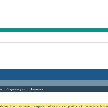
во
Опции форума
Навигация
k above. You may have to
register
before you can post: click the register link