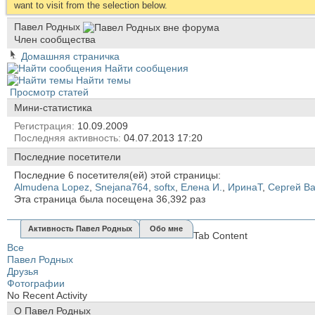
want to visit from the selection below.
Павел Родных
Член сообщества
Домашняя страничка
Найти сообщения
Найти темы
Просмотр статей
Мини-статистика
Регистрация
10.09.2009
Последняя активность
04.07.2013
17:20
Последние посетители
Последние 6 посетителя(ей) этой страницы:
Almudena Lopez
,
Snejana764
,
softx
,
Елена И.
,
ИринаТ
,
Сергей В
Эта страница была посещена
36,392
раз
Активность Павел Родных
Обо мне
Tab Content
Все
Павел Родных
Друзья
Фотографии
No Recent Activity
О Павел Родных