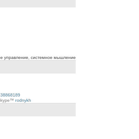
ое управление, системное мышление
238868189
Skype™
rodnykh