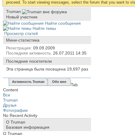
proceed. To start viewing messages, select the forum that you want to visi
Truman
Новый участник
Найти сообщения
Найти темы
Просмотр статей
Мини-статистика
Регистрация
09.09.2009
Последняя активность
26.07.2011
14:35
Последние посетители
Эта страница была посещена
19,697
раз
Активность Truman
Обо мне
Tab
Content
Все
Truman
Друзья
Фотографии
No Recent Activity
О Truman
Базовая информация
О Truman