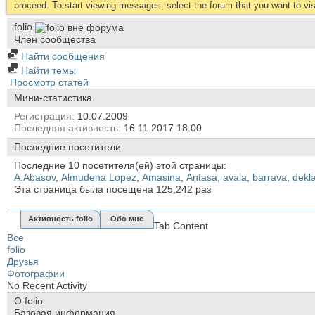
proceed. To start viewing messages, select the forum that you want to visi
folio
Член сообщества
Найти сообщения
Найти темы
Просмотр статей
Мини-статистика
Регистрация
10.07.2009
Последняя активность
16.11.2017
18:00
Последние посетители
Последние 10 посетителя(ей) этой страницы:
A.Abasov
,
Almudena Lopez
,
Amasina
,
Antasa
,
avala
,
barrava
,
dekl
Эта страница была посещена
125,242
раз
Активность folio
Обо мне
Tab Content
Все
folio
Друзья
Фотографии
No Recent Activity
О folio
Базовая информация