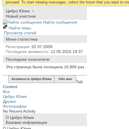
proceed. To start viewing messages, select the forum that you want to visi
Цибро Юлия
Новый участник
Найти сообщения
Найти темы
Просмотр статей
Мини-статистика
Регистрация
02.07.2009
Последняя активность
12.05.2015
19:37
Последние посетители
Эта страница была посещена
16,806
раз
Активность Цибро Юлия
Обо мне
Tab
Content
Все
Цибро Юлия
Друзья
Фотографии
No Recent Activity
О Цибро Юлия
Базовая информация
О Цибро Юлия