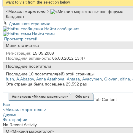
want to visit from the selection below.
<Михаил маркетолог>
Кандидат
Домашняя страничка
Найти сообщения
Найти темы
Просмотр статей
Мини-статистика
Регистрация
15.05.2009
Последняя активность
06.03.2012
13:47
Последние посетители
Последние 10 посетителя(ей) этой страницы:
!usn
,
A.Abasov
,
Anna Asathova
,
Antasa
,
Avacymen
,
Giovan
,
olfina
,
Эта страница была посещена
29,592
раз
Активность <Михаил маркетолог>
Обо мне
Tab Content
Все
<Михаил маркетолог>
Друзья
Фотографии
No Recent Activity
О <Михаил маркетолог>