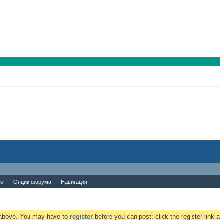
во
Опции форума
Навигация
k above. You may have to
register
before you can post: click the register link