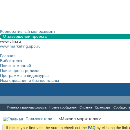
Корпоративный менеджмент
О завершении проекта
www.cfin.ru
www.marketing.spb.ru
Главная
Библиотека
Поиск компаний
Поиск пресс-релизов
Программы и видеокурсы
Исследования и бизнес-планы
Форум
Главная страница форума
Новые сообщения
Справка
Календарь
Сообщест
Пользователи
<Михаил маркетолог>
If this is your first visit, be sure to check out the
FAQ
by clicking the lin