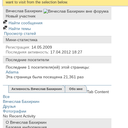
want to visit from the selection below.
Вячеслав Бахиркин
Новый участник
Найти сообщения
Найти темы
Просмотр статей
Мини-статистика
Регистрация
14.05.2009
Последняя активность
17.04.2012
18:27
Последние посетители
Последние 1 посетителя(ей) этой страницы:
Аdama
Эта страница была посещена
21,361
раз
Активность Вячеслав Бахиркин
Обо мне
Tab Content
Все
Вячеслав Бахиркин
Друзья
Фотографии
No Recent Activity
О Вячеслав Бахиркин
Базовая информация