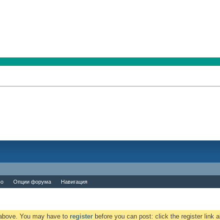
во
Опции форума
Навигация
k above. You may have to
register
before you can post: click the register link