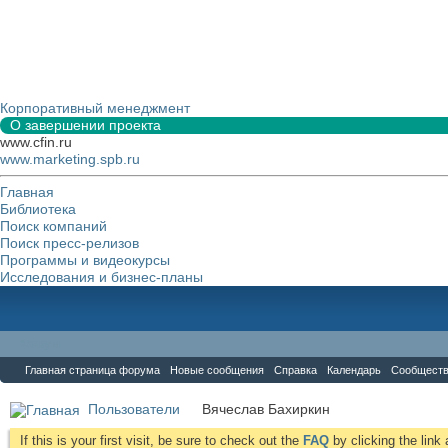
Корпоративный менеджмент
О завершении проекта
www.cfin.ru
www.marketing.spb.ru
Главная
Библиотека
Поиск компаний
Поиск пресс-релизов
Программы и видеокурсы
Исследования и бизнес-планы
Форум
Главная страница форума
Новые сообщения
Справка
Календарь
Сообщест
Пользователи
Вячеслав Бахиркин
If this is your first visit, be sure to check out the
FAQ
by clicking the lin