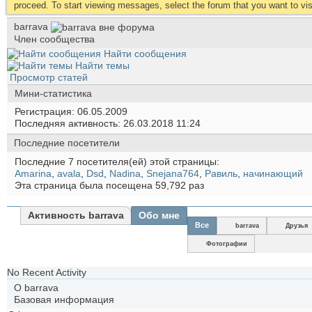
proceed. To start viewing messages, select the forum that you want to visi
barrava
Член сообщества
Найти сообщения
Найти темы
Просмотр статей
Мини-статистика
Регистрация
06.05.2009
Последняя активность
26.03.2018
11:24
Последние посетители
Последние 7 посетителя(ей) этой страницы:
Amarina
,
avala
,
Dsd
,
Nadina
,
Snejana764
,
Равиль
,
начинающий
Эта страница была посещена
59,792
раз
Активность barrava
Обо мне
Все
barrava
Друзья
Фотографии
No Recent Activity
О barrava
Базовая информация