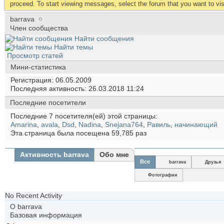
proceed. To start viewing messages, select the forum that you want to visi
barrava
Член сообщества
Найти сообщения
Найти темы
Просмотр статей
Мини-статистика
Регистрация
06.05.2009
Последняя активность
26.03.2018
11:24
Последние посетители
Последние 7 посетителя(ей) этой страницы:
Amarina
,
avala
,
Dsd
,
Nadina
,
Snejana764
,
Равиль
,
начинающий
Эта страница была посещена
59,785
раз
Активность barrava
Обо мне
Все
barrava
Друзья
Фотографии
No Recent Activity
О barrava
Базовая информация