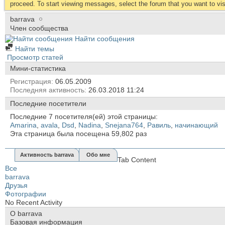
proceed. To start viewing messages, select the forum that you want to visi
barrava
Член сообщества
Найти сообщения
Найти темы
Просмотр статей
Мини-статистика
Регистрация
06.05.2009
Последняя активность
26.03.2018
11:24
Последние посетители
Последние 7 посетителя(ей) этой страницы:
Amarina
,
avala
,
Dsd
,
Nadina
,
Snejana764
,
Равиль
,
начинающий
Эта страница была посещена
59,802
раз
Активность barrava
Обо мне
Tab Content
Все
barrava
Друзья
Фотографии
No Recent Activity
О barrava
Базовая информация