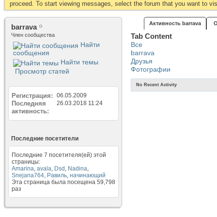
proceed. To start viewing messages, select the forum that you want to visi
Активность barrava
О
barrava
Член сообщества
Tab Content
Найти
Все
сообщения
barrava
Друзья
Найти темы
Фотографии
Просмотр статей
No Recent Activity
Регистрация
06.05.2009
Последняя
26.03.2018
11:24
активность
Последние посетители
Последние 7 посетителя(ей) этой
страницы:
Amarina
,
avala
,
Dsd
,
Nadina
,
Snejana764
,
Равиль
,
начинающий
Эта страница была посещена
59,798
раз