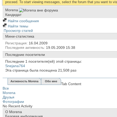
proceed. To start viewing messages, select the forum that you want to visi
Morena
Кандидат
Найти сообщения
Найти темы
Просмотр статей
Мини-статистика
Регистрация
16.04.2009
Последняя активность
19.05.2009
15:38
Последние посетители
Последние 1 посетителя(ей) этой страницы:
Snejana764
Эта страница была посещена
21,508
раз
Активность Morena
Обо мне
Tab Content
Все
Morena
Друзья
Фотографии
No Recent Activity
О Morena
Базовая информация