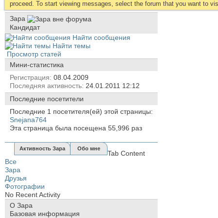
proceed. To start viewing messages, select the forum that you want to visi
Зара
Кандидат
Найти сообщения
Найти темы
Просмотр статей
Мини-статистика
Регистрация
08.04.2009
Последняя активность
24.01.2011
12:12
Последние посетители
Последние 1 посетителя(ей) этой страницы:
Snejana764
Эта страница была посещена
55,996
раз
Активность Зара
Обо мне
Tab Content
Все
Зара
Друзья
Фотографии
No Recent Activity
О Зара
Базовая информация