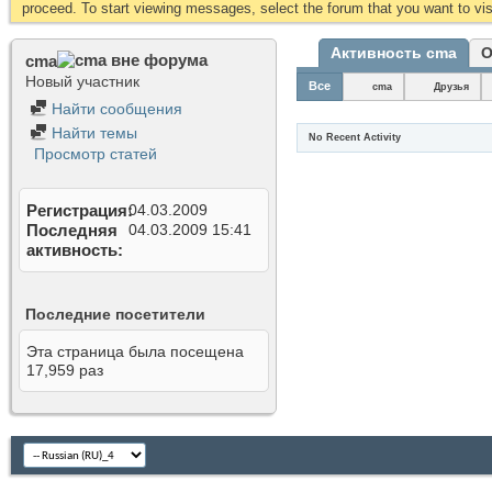
proceed. To start viewing messages, select the forum that you want to visi
Активность cma
О
cma
Новый участник
Все
cma
Друзья
Найти сообщения
Найти темы
No Recent Activity
Просмотр статей
Регистрация
04.03.2009
Последняя
04.03.2009
15:41
активность
Последние посетители
Эта страница была посещена
17,959
раз