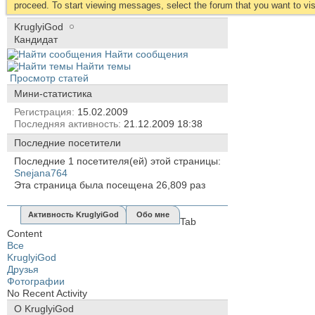
proceed. To start viewing messages, select the forum that you want to visi
KruglyiGod
Кандидат
Найти сообщения
Найти темы
Просмотр статей
Мини-статистика
Регистрация
15.02.2009
Последняя активность
21.12.2009
18:38
Последние посетители
Последние 1 посетителя(ей) этой страницы:
Snejana764
Эта страница была посещена
26,809
раз
Активность KruglyiGod
Обо мне
Tab
Content
Все
KruglyiGod
Друзья
Фотографии
No Recent Activity
О KruglyiGod