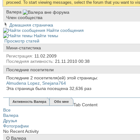
proceed. To start viewing messages, select the forum that you want to visi
Валера
Член сообщества
Домашняя страничка
Найти сообщения
Найти темы
Просмотр статей
Мини-статистика
Регистрация
11.02.2009
Последняя активность
21.11.2010
00:38
Последние посетители
Последние 2 посетителя(ей) этой страницы:
Almudena Lopez
,
Snejana764
Эта страница была посещена
32,636
раз
Активность Валера
Обо мне
Tab Content
Все
Валера
Друзья
Фотографии
No Recent Activity
О Валера