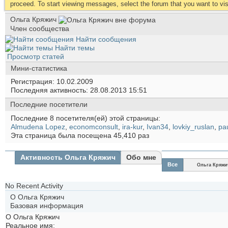
proceed. To start viewing messages, select the forum that you want to visi
Ольга Кряжич
Член сообщества
Найти сообщения
Найти темы
Просмотр статей
Мини-статистика
Регистрация
10.02.2009
Последняя активность
28.08.2013
15:51
Последние посетители
Последние 8 посетителя(ей) этой страницы:
Almudena Lopez
,
economconsult
,
ira-kur
,
Ivan34
,
lovkiy_ruslan
,
pa
Эта страница была посещена
45,410
раз
Активность Ольга Кряжич
Обо мне
Все
Ольга Кряжи
No Recent Activity
О Ольга Кряжич
Базовая информация
О Ольга Кряжич
Реальное имя: