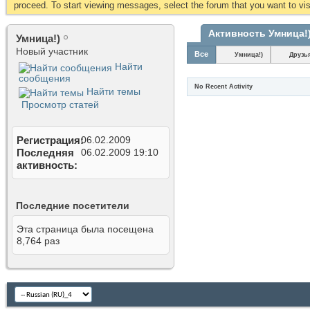
proceed. To start viewing messages, select the forum that you want to visi
Активность Умница!
Умница!)
Новый участник
Все
Умница!)
Друзь
Найти
сообщения
No Recent Activity
Найти темы
Просмотр статей
Регистрация
06.02.2009
Последняя
06.02.2009
19:10
активность
Последние посетители
Эта страница была посещена
8,764
раз