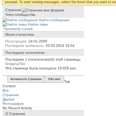
proceed. To start viewing messages, select the forum that you want to visi
Cтранник
Член сообщества
Найти сообщения
Найти темы
Просмотр статей
Мини-статистика
Регистрация
24.01.2009
Последняя активность
20.03.2014
15:54
Последние посетители
Последние 1 посетителя(ей) этой страницы:
Snejana764
Эта страница была посещена
19,028
раз
Активность Cтранник
Обо мне
Tab
Content
Все
Cтранник
Друзья
Фотографии
No Recent Activity
О Cтранник