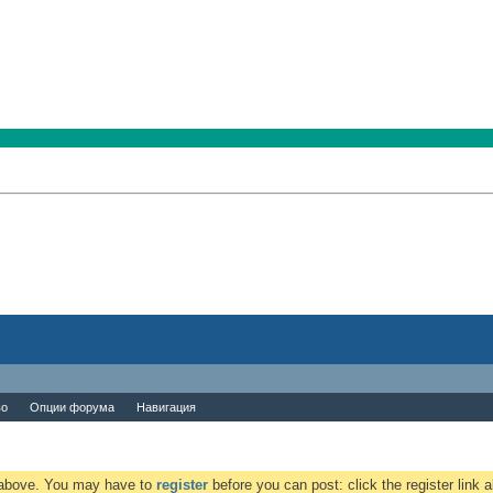
во
Опции форума
Навигация
k above. You may have to
register
before you can post: click the register link