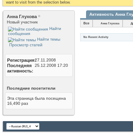
want to visit from the selection below.
Активность Анна Гл
Анна Глухова
Новый участник
Все
Анна Глухова
Д
Найти
сообщения
No Recent Activity
Найти темы
Просмотр статей
Регистрация
27.11.2008
Последняя
25.12.2008
17:20
активность
Последние посетители
Эта страница была посещена
16,490
раз