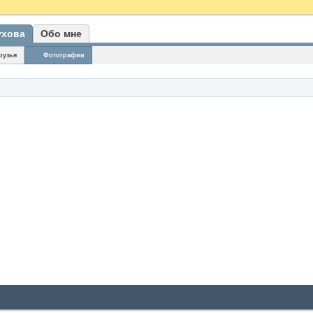
ухова
Обо мне
рузья
Фотографии