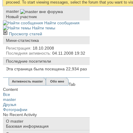
proceed. To start viewing messages, select the forum that you want to visi
master
Новый участник
Найти сообщения
Найти темы
Просмотр статей
Мини-статистика
Регистрация
18.10.2008
Последняя активность
04.11.2008
19:32
Последние посетители
Эта страница была посещена
22,934
раз
Активность master
Обо мне
Tab
Content
Все
master
Друзья
Фотографии
No Recent Activity
О master
Базовая информация