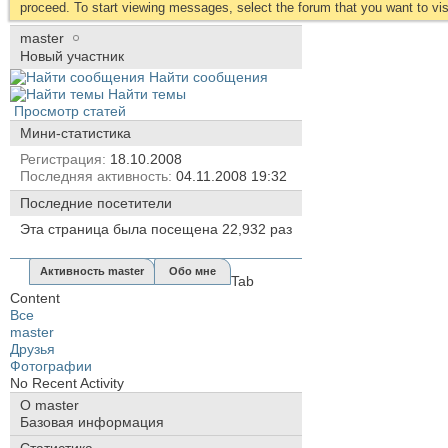
proceed. To start viewing messages, select the forum that you want to visi
master
Новый участник
Найти сообщения
Найти темы
Просмотр статей
Мини-статистика
Регистрация
18.10.2008
Последняя активность
04.11.2008
19:32
Последние посетители
Эта страница была посещена
22,932
раз
Активность master
Обо мне
Tab
Content
Все
master
Друзья
Фотографии
No Recent Activity
О master
Базовая информация