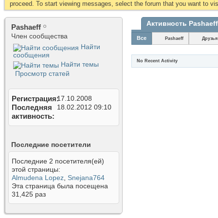
proceed. To start viewing messages, select the forum that you want to visi
Активность Pashaeff
Pashaeff
Член сообщества
Все
Pashaeff
Друзья
Найти
сообщения
No Recent Activity
Найти темы
Просмотр статей
Регистрация
17.10.2008
Последняя
18.02.2012
09:10
активность
Последние посетители
Последние 2 посетителя(ей)
этой страницы:
Almudena Lopez
,
Snejana764
Эта страница была посещена
31,425
раз