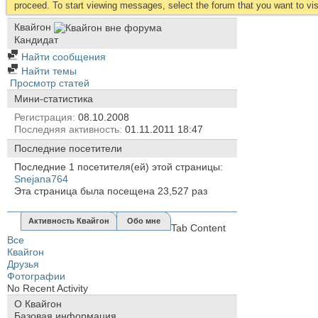
proceed. To start viewing messages, select the forum that you want to visi
Квайгон
Кандидат
Найти сообщения
Найти темы
Просмотр статей
Мини-статистика
Регистрация
08.10.2008
Последняя активность
01.11.2011
18:47
Последние посетители
Последние 1 посетителя(ей) этой страницы:
Snejana764
Эта страница была посещена
23,527
раз
Активность Квайгон
Обо мне
Tab Content
Все
Квайгон
Друзья
Фотографии
No Recent Activity
О Квайгон
Базовая информация