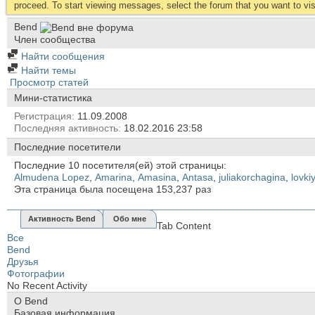
proceed. To start viewing messages, select the forum that you want to visi
Bend
Член сообщества
Найти сообщения
Найти темы
Просмотр статей
Мини-статистика
Регистрация
11.09.2008
Последняя активность
18.02.2016
23:58
Последние посетители
Последние 10 посетителя(ей) этой страницы:
Almudena Lopez
,
Amarina
,
Amasina
,
Antasa
,
juliakorchagina
,
lovki
Эта страница была посещена
153,237
раз
Активность Bend
Обо мне
Tab Content
Все
Bend
Друзья
Фотографии
No Recent Activity
О Bend
Базовая информация