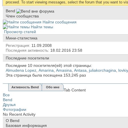
proceed. To start viewing messages, select the forum that you want to visi
Bend
Член сообщества
Найти сообщения
Найти темы
Просмотр статей
Мини-статистика
Регистрация
11.09.2008
Последняя активность
18.02.2016
23:58
Последние посетители
Последние 10 посетителя(ей) этой страницы:
Almudena Lopez
,
Amarina
,
Amasina
,
Antasa
,
juliakorchagina
,
lovki
Эта страница была посещена
153,245
раз
Активность Bend
Обо мне
Tab Content
Все
Bend
Друзья
Фотографии
No Recent Activity
О Bend
Базовая информация