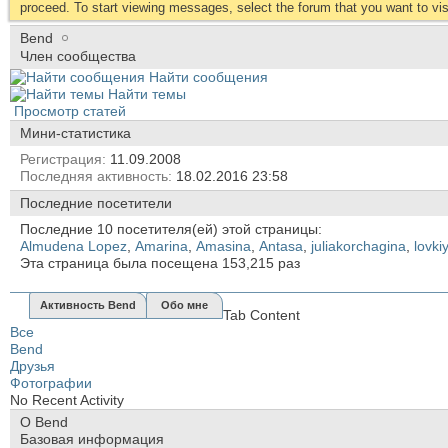
proceed. To start viewing messages, select the forum that you want to visi
Bend
Член сообщества
Найти сообщения
Найти темы
Просмотр статей
Мини-статистика
Регистрация
11.09.2008
Последняя активность
18.02.2016
23:58
Последние посетители
Последние 10 посетителя(ей) этой страницы:
Almudena Lopez
,
Amarina
,
Amasina
,
Antasa
,
juliakorchagina
,
lovki
Эта страница была посещена
153,215
раз
Активность Bend
Обо мне
Tab Content
Все
Bend
Друзья
Фотографии
No Recent Activity
О Bend
Базовая информация