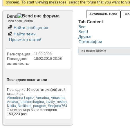
proceed. To start viewing messages, select the forum that you want to visi
Активность Bend
Об
Bend
Член сообщества
Tab Content
Все
Найти сообщения
Bend
Найти темы
Друзья
Просмотр статей
Фотографии
No Recent Activity
Регистрация
11.09.2008
Последняя
18.02.2016
23:58
активность
Последние посетители
Последние 10 посетителя(ей) этой
страницы:
Almudena Lopez
,
Amarina
,
Amasina
,
Antasa
,
juliakorchagina
,
lovkiy_ruslan
,
Nikita
,
Notificati
,
paugom
,
Snejana764
Эта страница была посещена
153,223
раз