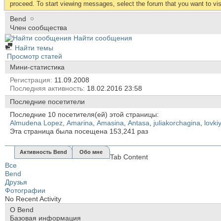
proceed. To start viewing messages, select the forum that you want to visi
Bend
Член сообщества
Найти сообщения
Найти темы
Просмотр статей
Мини-статистика
Регистрация
11.09.2008
Последняя активность
18.02.2016
23:58
Последние посетители
Последние 10 посетителя(ей) этой страницы:
Almudena Lopez
,
Amarina
,
Amasina
,
Antasa
,
juliakorchagina
,
lovki
Эта страница была посещена
153,241
раз
Активность Bend
Обо мне
Tab Content
Все
Bend
Друзья
Фотографии
No Recent Activity
О Bend
Базовая информация