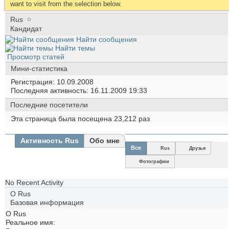
want to visit from the selection below.
Rus
Кандидат
Найти сообщения
Найти темы
Просмотр статей
Мини-статистика
Регистрация
10.09.2008
Последняя активность
16.11.2009
19:33
Последние посетители
Эта страница была посещена
23,212
раз
Активность Rus
Обо мне
Все
Rus
Друзья
Фотографии
No Recent Activity
О Rus
Базовая информация
О Rus
Реальное имя: