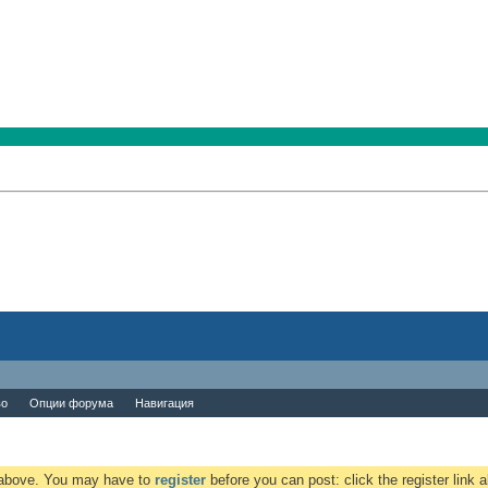
во
Опции форума
Навигация
k above. You may have to
register
before you can post: click the register link