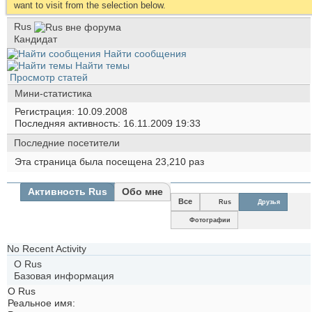
want to visit from the selection below.
Rus
Кандидат
Найти сообщения
Найти темы
Просмотр статей
Мини-статистика
Регистрация
10.09.2008
Последняя активность
16.11.2009
19:33
Последние посетители
Эта страница была посещена
23,210
раз
Активность Rus
Обо мне
Все
Rus
Друзья
Фотографии
No Recent Activity
О Rus
Базовая информация
О Rus
Реальное имя: