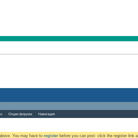
во
Опции форума
Навигация
k above. You may have to
register
before you can post: click the register link