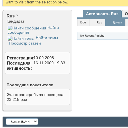
want to visit from the selection below.
Активность Rus
О
Rus
Кандидат
Все
Rus
Друзья
Найти
сообщения
No Recent Activity
Найти темы
Просмотр статей
Регистрация
10.09.2008
Последняя
16.11.2009
19:33
активность
Последние посетители
Эта страница была посещена
23,215
раз