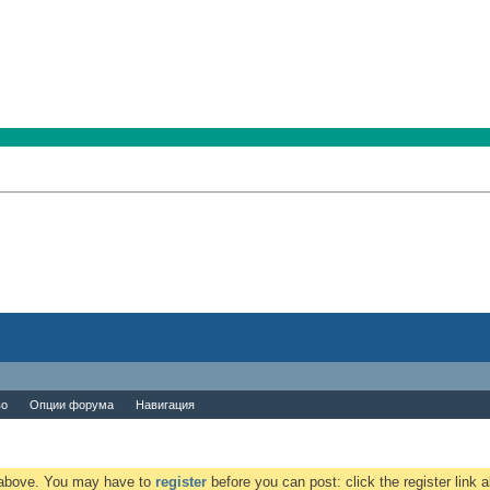
во
Опции форума
Навигация
k above. You may have to
register
before you can post: click the register link