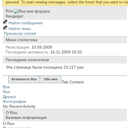
proceed. To start viewing messages, select the forum that you want to visi
Rus
Кандидат
Найти сообщения
Найти темы
Просмотр статей
Мини-статистика
Регистрация
10.09.2008
Последняя активность
16.11.2009
19:33
Последние посетители
Эта страница была посещена
23,217
раз
Активность Rus
Обо мне
Tab Content
Все
Rus
Друзья
Фотографии
No Recent Activity
О Rus
Базовая информация
О Rus